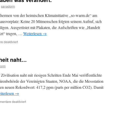
n
sanadorm
nhermen von der heimischen Klimainitiative „so-warm.de“ am
ausvorplatz: Keine 20 Mitmenschen folgten seinem Aufruf, sich
ligen. Ausgerüstet mit Plakaten, die Aufschriften wie „Handelt
tzt“ trugen, …
Weiterlesen
→
für
e deaktiviert
Einige
waren
da
heit naht…
und
haben
dorm
was
verändert.
vilisation naht mit riesigen Schritten Ende Mai veröffentlichte
renbehörde der Vereinigten Staaten, NOAA, die die Messstation
nen neuen Rekordwert: 417,2 ppm (parts per million CO2). Damit
iterlesen
→
für
entare deaktiviert
Das
Ende