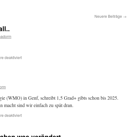
Neuere Beiträge
→
ll..
nadorm
für
e deaktiviert
Wir
gehen
auf
jeden
Fall..
orm
gie (WMO) in Genf, schreibt 1,5 Grad+ gibts schon bis 2025.
in macht sind wir einfach zu spät dran.
für
e deaktiviert
1,5+
Grad
bis
haben was verändert.
2025