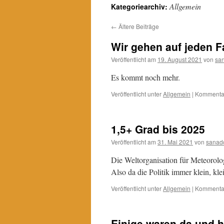
Allgemein
Kategoriearchiv:
←
Ältere Beiträge
Wir gehen auf jeden Fa
Veröffentlicht am
19. August 2021
von
sa
Es kommt noch mehr.
Veröffentlicht unter
Allgemein
|
Kommentar
1,5+ Grad bis 2025
Veröffentlicht am
31. Mai 2021
von
sanad
Die Weltorganisation für Meteorolo
Also da die Politik immer klein, kle
Veröffentlicht unter
Allgemein
|
Kommentar
Einige waren da und 