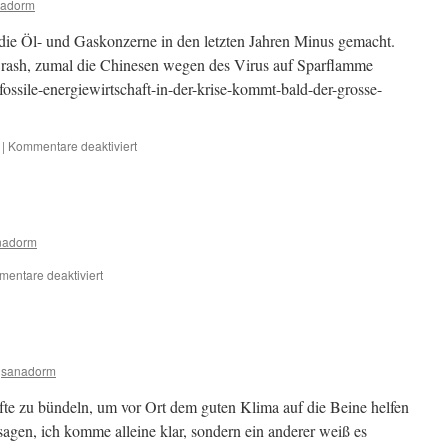
nadorm
der
nächste
e Öl- und Gaskonzerne in den letzten Jahren Minus gemacht.
globale
ash, zumal die Chinesen wegen des Virus auf Sparflamme
Klimastreik.
e-fossile-energiewirtschaft-in-der-krise-kommt-bald-der-grosse-
für
|
Kommentare deaktiviert
Nur
weiter
so..
nadorm
für
entare deaktiviert
Test
Energie
sparen
sanadorm
äfte zu bündeln, um vor Ort dem guten Klima auf die Beine helfen
agen, ich komme alleine klar, sondern ein anderer weiß es