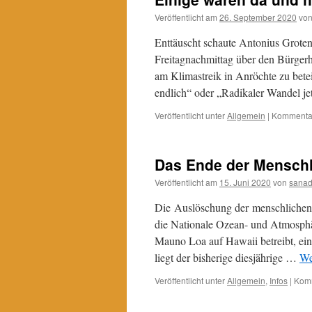
Veröffentlicht am
26. September 2020
vo
Enttäuscht schaute Antonius Grote
Freitagnachmittag über den Bürgerh
am Klimastreik in Anröchte zu betei
endlich“ oder „Radikaler Wandel je
Veröffentlicht unter
Allgemein
|
Kommentar
Das Ende der Mensch
Veröffentlicht am
15. Juni 2020
von
sana
Die Auslöschung der menschlichen Zi
die Nationale Ozean- und Atmosphä
Mauno Loa auf Hawaii betreibt, ei
liegt der bisherige diesjährige …
We
Veröffentlicht unter
Allgemein
,
Infos
|
Komm