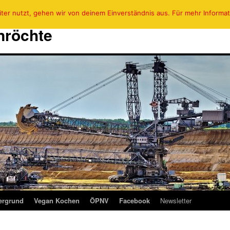
er nutzt, gehen wir von deinem Einverständnis aus. Für mehr Informati
Anröchte
ergrund
Vegan Kochen
ÖPNV
Facebook
Newsletter