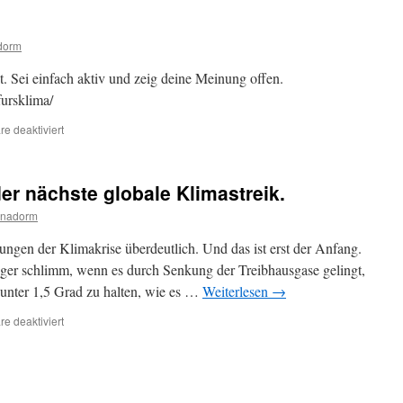
der
Menschheit
naht…
dorm
t. Sei einfach aktiv und zeig deine Meinung offen.
fursklima/
für
e deaktiviert
Das
Plakat
im
der nächste globale Klimastreik.
Fenster
anadorm
ngen der Klimakrise überdeutlich. Und das ist erst der Anfang.
ger schlimm, wenn es durch Senkung der Treibhausgase gelingt,
unter 1,5 Grad zu halten, wie es …
Weiterlesen
→
für
e deaktiviert
Am
24.
April
2020
ist