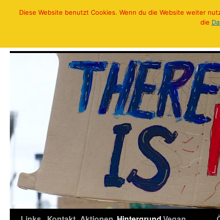
Diese Website benutzt Cookies. Wenn du die Website weiter nutzt
Zum
die
Da
Inhalt
Klima Streik in Anröchte
springen
Links
Kontakt
Aktionen
Hintergrund
Vegan