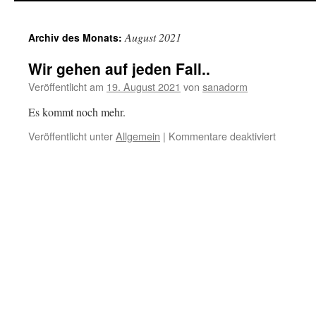
August 2021
Archiv des Monats:
Wir gehen auf jeden Fall..
Veröffentlicht am
19. August 2021
von
sanadorm
Es kommt noch mehr.
für
Veröffentlicht unter
Allgemein
|
Kommentare deaktiviert
Wir
gehen
auf
jeden
Fall..