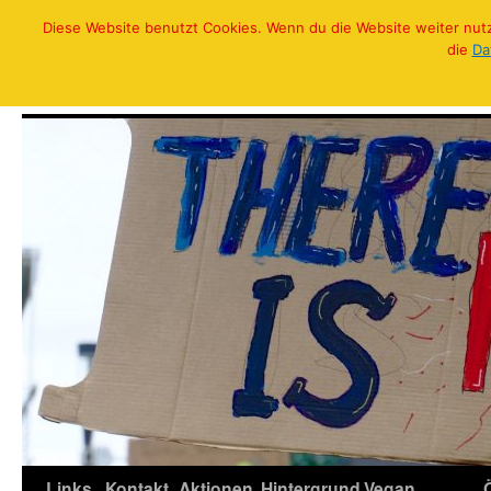
Diese Website benutzt Cookies. Wenn du die Website weiter nutzt
Zum
die
Da
Inhalt
Klima Streik in Anröchte
springen
Links
Kontakt
Aktionen
Hintergrund
Vegan